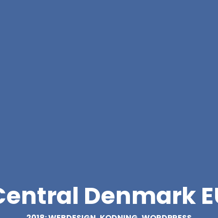
Central Denmark E
2018: WEBDESIGN, KODNING, WORDPRESS